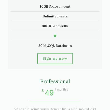
10GB
Space amount
Unlimited
users
30GB
Bandwidth
20
MySQL Databases
Sign up now
Professional
/ monthly
49
$
Vitae adipiscing turpis. Aenean ligula nibh, molestie id