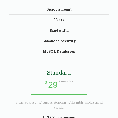
Space amount
Users
Bandwidth
Enhanced Security
MySQL Databases
Standard
/ monthly
29
$
Vitae adipiscing turpis. Aenean ligula nibh, molestie id
vivide.
10GB
Space amount