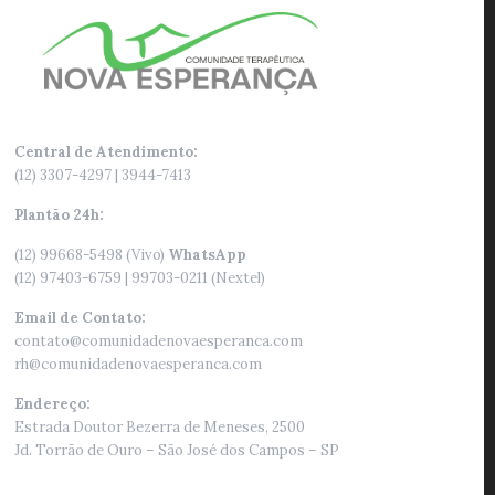
Central de Atendimento:
(12) 3307-4297 | 3944-7413
Plantão 24h:
(12) 99668-5498 (Vivo)
WhatsApp
(12) 97403-6759 | 99703-0211 (Nextel)
Email de Contato:
contato@comunidadenovaesperanca.com
rh@comunidadenovaesperanca.com
Endereço:
Estrada Doutor Bezerra de Meneses, 2500
Jd. Torrão de Ouro – São José dos Campos – SP