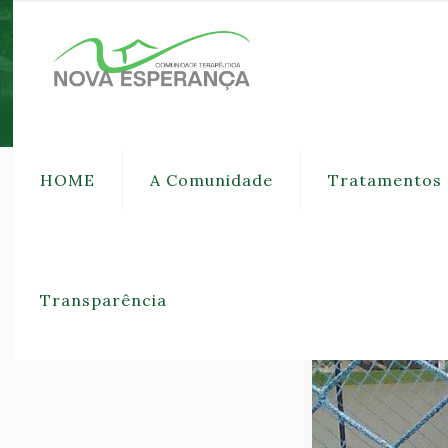
HOME
A Comunidade
Tratamentos
Publicado por
admin
em
5 de outubro de 2017
Transparência